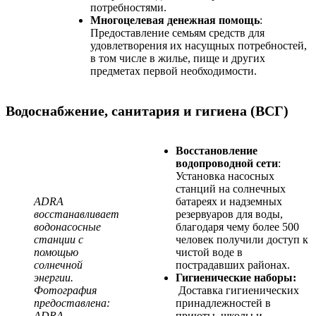
потребностями.
Многоцелевая денежная помощь
:
Предоставление семьям средств для
удовлетворения их насущных потребностей,
в том числе в жилье, пище и других
предметах первой необходимости.
Водоснабжение, санитария и гигиена (ВСГ)
Восстановление
водопроводной сети
:
Установка насосных
станций на солнечных
ADRA
батареях и надземных
восстанавливает
резервуаров для воды,
водонасосные
благодаря чему более 500
станции с
человек получили доступ к
помощью
чистой воде в
солнечной
пострадавших районах.
энергии.
Гигиенические наборы:
Фотография
Доставка гигиенических
предоставлена:
принадлежностей в
ADRA
приюты, школы и