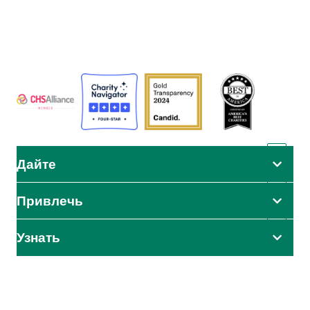
человечеству, чтобы все могли жить так, как задумал Бог.
АДРА сертифицирована или является членом этих
организаций
Дайте
Привлечь
Узнать
Влияние начинается здесь
Узнайте первыми о наших усилиях по оказанию помощи,