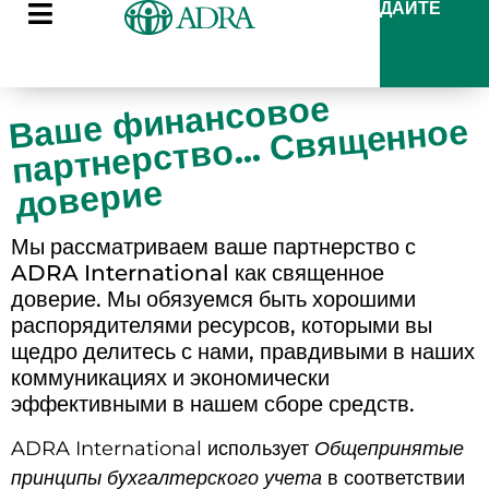
ДАЙТЕ
ше
финансовое
партнерство...
Свя
Ва
щенное
доверие
Мы рассматриваем ваше партнерство с
ADRA International как священное
доверие. Мы обязуемся быть хорошими
распорядителями ресурсов, которыми вы
щедро делитесь с нами, правдивыми в наших
коммуникациях и экономически
эффективными в нашем сборе средств.
ADRA International использует
Общепринятые
принципы бухгалтерского учета
в соответствии