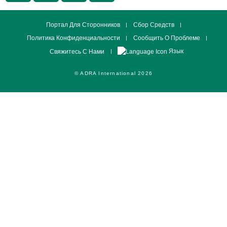
Портал Для Сторонников
Сбор Средств
Политика Конфиденциальности
Сообщить О Проблеме
Язык
Свяжитесь С Нами
© ADRA International 2026