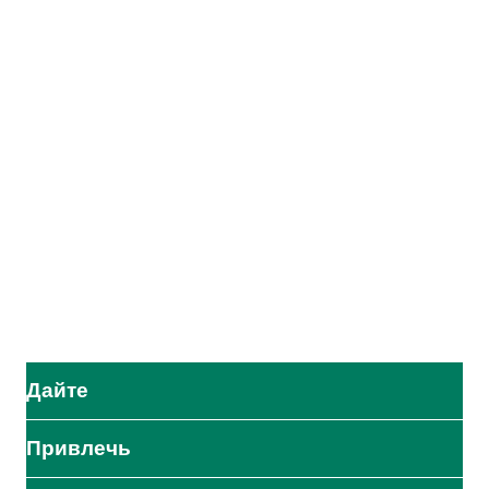
Адвентистское агентство развития и помощи (АДРА) - это
глобальная гуманитарная организация, служащая
человечеству, чтобы все могли жить так, как задумал Бог.
АДРА сертифицирована или является членом этих
организаций
Дайте
Привлечь