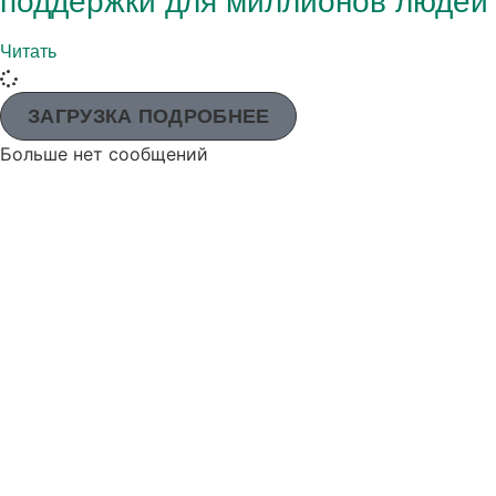
поддержки для миллионов людей
Читать
ЗАГРУЗКА ПОДРОБНЕЕ
Больше нет сообщений
Адвентистское агентство развития и помощи (АДРА) - это
глобальная гуманитарная организация, служащая
человечеству, чтобы все могли жить так, как задумал Бог.
АДРА сертифицирована или является членом этих
организаций