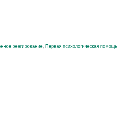
,
енное реагирование
Первая психологическая помощь
НОВОСТИ
ADRA оценивает
потребности