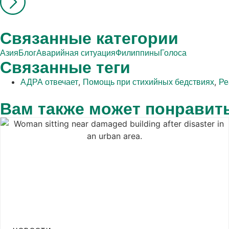
Связанные категории
Азия
Блог
Аварийная ситуация
Филиппины
Голоса
Связанные теги
,
,
АДРА отвечает
Помощь при стихийных бедствиях
Ре
Вам также может понравит