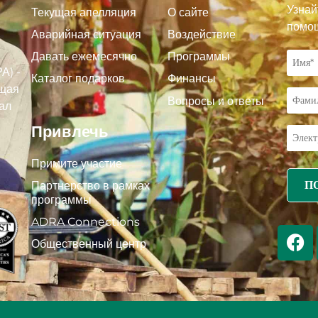
Узнай
Текущая апелляция
О сайте
помощ
Аварийная ситуация
Воздействие
Давать ежемесячно
Программы
А) -
Каталог подарков
Финансы
ащая
Вопросы и ответы
мал
Привлечь
Примите участие
Партнерство в рамках
программы
ADRA Connections
Общественный центр