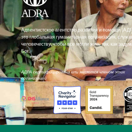
Адвентистское агентство развития и помощи (АДР
это глобальная гуманитарная организация, служ
человечеству, чтобы все могли жить так, как заду
Бог.
АДРА сертифицирована или является членом этих
организаций