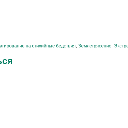
,
,
агирование на стихийные бедствия
Землетрясение
Экстр
ься