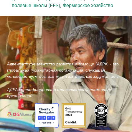
,
полевые школы (FFS)
Фермерское хозяйство
Адвентистское агентство развития и помощи (АДРА) - это
глобальная гуманитарная организация, служащая
человечеству, чтобы все могли жить так, как задумал Бог.
АДРА сертифицирована или является членом этих
организаций