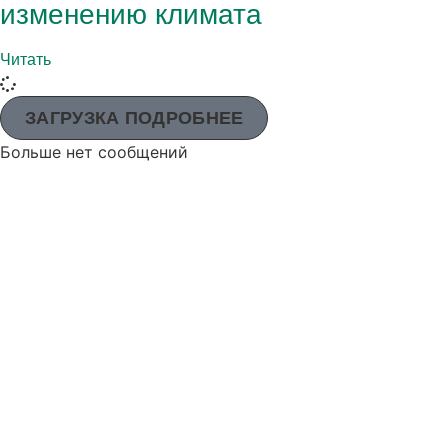
изменению климата
Читать
ЗАГРУЗКА ПОДРОБНЕЕ
Больше нет сообщений
Адвентистское агентство развития и помощи (АДРА) - это
глобальная гуманитарная организация, служащая
человечеству, чтобы все могли жить так, как задумал Бог.
АДРА сертифицирована или является членом этих