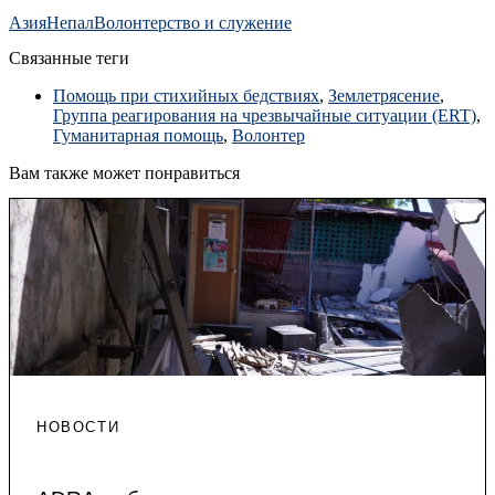
Азия
Непал
Волонтерство и служение
Связанные теги
Помощь при стихийных бедствиях
,
Землетрясение
,
Группа реагирования на чрезвычайные ситуации (ERT)
,
Гуманитарная помощь
,
Волонтер
Вам также может понравиться
НОВОСТИ