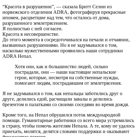
“Красота в разрушении”, — сказала Бритт Селин из
норвежского отделения ADRA, фотографируя прекрасные
ипомеи, расцветшие над тем, что осталось от дома,
разрушенного землетрясением.
Я полностью с ней согласен.
Красота в несовершенстве.
До этого момента я сосредоточивался на печали и отчаянии,
вызванных разрушениями. Но я не задумывался о том,
насколько мужественными проявились наши сотрудники
ADRA Непал.
Хотя они, как и большинство людей, сильно
пострадали, они — наши настоящие непальские
герои, которые, несмотря на собственные нужды,
помогают людям, пострадавшим от землетрясения.
Я не задумывался о том, как непальцы заботились друг о
друге, делились едой, расчищали завалы и делились
брезентом и палатками со своими соседями во время дождя.
Кроме того, на Непал обрушился поток международной
помощи. Гуманитарные работники со всего мира устремились
в страну, чтобы помочь жителям Непала. А те, кому не удалось
приехать, молятся, делятся словами поддержки и оказывают
финансовую помощь.