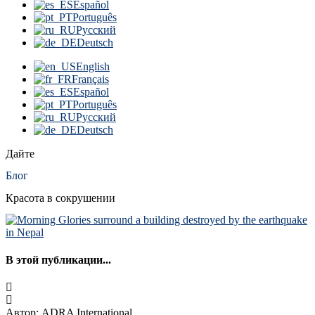
Español
Português
Русский
Deutsch
English
Français
Español
Português
Русский
Deutsch
Дайте
Блог
Красота в сокрушении
В этой публикации...
Автор: ADRA International