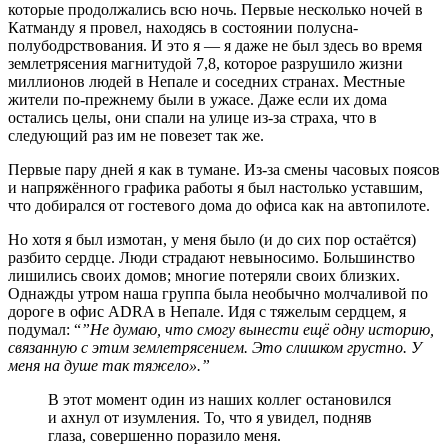
которые продолжались всю ночь. Первые несколько ночей в
Катманду я провел, находясь в состоянии полусна-
полубодрствования. И это я — я даже не был здесь во время
землетрясения магнитудой 7,8, которое разрушило жизни
миллионов людей в Непале и соседних странах. Местные
жители по-прежнему были в ужасе. Даже если их дома
остались целы, они спали на улице из-за страха, что в
следующий раз им не повезет так же.
Первые пару дней я как в тумане. Из-за смены часовых поясов
и напряжённого графика работы я был настолько уставшим,
что добирался от гостевого дома до офиса как на автопилоте.
Но хотя я был измотан, у меня было (и до сих пор остаётся)
разбито сердце. Люди страдают невыносимо. Большинство
лишились своих домов; многие потеряли своих близких.
Однажды утром наша группа была необычно молчаливой по
дороге в офис ADRA в Непале. Идя с тяжелым сердцем, я
подумал: “
”Не думаю, что смогу вынести ещё одну историю,
связанную с этим землетрясением. Это слишком грустно. У
меня на душе так тяжело».”
В этот момент один из наших коллег остановился
и ахнул от изумления. То, что я увидел, подняв
глаза, совершенно поразило меня.