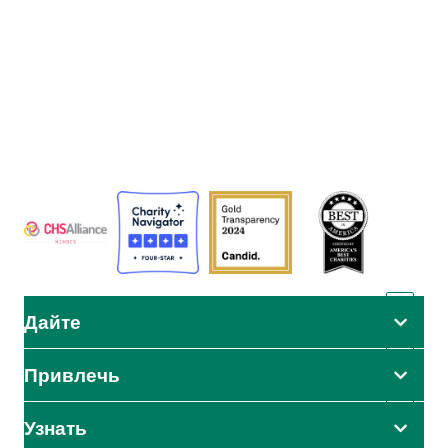
Адвентистское агентство развития и помощи (АДРА) - это
глобальная гуманитарная организация, служащая
человечеству, чтобы все могли жить так, как задумал Бог.
АДРА сертифицирована или является членом этих
организаций
Дайте
Привлечь
Узнать