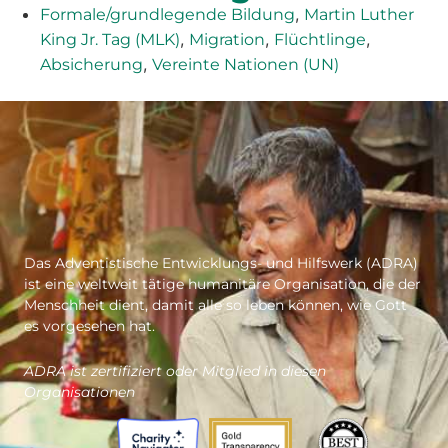
,
Formale/grundlegende Bildung
Martin Luther
,
,
,
King Jr. Tag (MLK)
Migration
Flüchtlinge
,
Absicherung
Vereinte Nationen (UN)
Das Adventistische Entwicklungs- und Hilfswerk (ADRA)
ist eine weltweit tätige humanitäre Organisation, die der
Menschheit dient, damit alle so leben können, wie Gott
es vorgesehen hat.
ADRA ist zertifiziert oder Mitglied in diesen
Organisationen