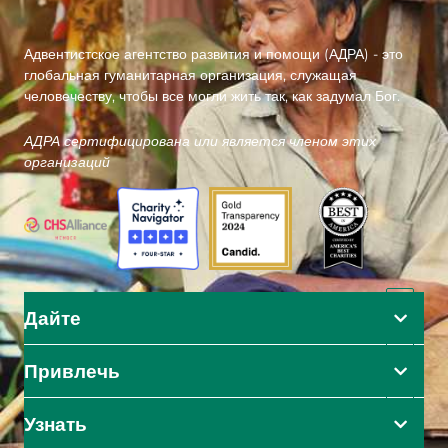
Адвентистское агентство развития и помощи (АДРА) - это
глобальная гуманитарная организация, служащая
человечеству, чтобы все могли жить так, как задумал Бог.
АДРА сертифицирована или является членом этих
организаций
Дайте
Привлечь
Узнать