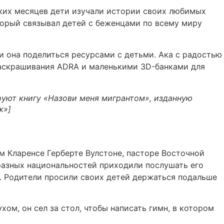
ких месяцев дети изучали истории своих любимых
оторый связывал детей с беженцами по всему миру
и она поделиться ресурсами с детьми. Ака с радостью
аскрашивания ADRA и маленькими 3D-банками для
руют книгу «Назови меня мигрантом», изданную
ж»]
м Кларенсе Герберте Вулстоне, пасторе Восточной
азных национальностей приходили послушать его
т. Родители просили своих детей держаться подальше
м, он сел за стол, чтобы написать гимн, в котором