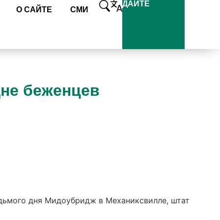
ДАЙТЕ
О САЙТЕ
СМИ
дне беженцев
едьмого дня Мидоубридж в Механиксвилле, штат