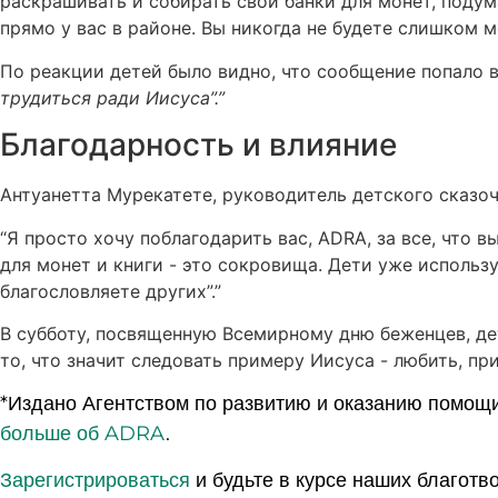
раскрашивать и собирать свои банки для монет, под
прямо у вас в районе. Вы никогда не будете слишком м
По реакции детей было видно, что сообщение попало в
трудиться ради Иисуса”.”
Благодарность и влияние
Антуанетта Мурекатете, руководитель детского сказо
“Я просто хочу поблагодарить вас, ADRA, за все, что 
для монет и книги - это сокровища. Дети уже использ
благословляете других”.”
В субботу, посвященную Всемирному дню беженцев, де
то, что значит следовать примеру Иисуса - любить, пр
*Издано Агентством по развитию и оказанию помощ
больше об ADRA
.
Зарегистрироваться
и будьте в курсе наших благотв