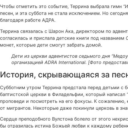
Чтобы отметить это событие, Террина выбрала гимн
“
песен, и эта суббота не стала исключением. Но сегод
благодаря работе АДРА.
Террина связалась с Шарон Ака, директором по адвен
согласилась и прислала детские книги под названием
монет, которые дети смогут забрать домой.
Дети из церкви адвентистов седьмого дня “Медо
организацией ADRA International. [Фото предост
История, скрывающаяся за пес
Субботним утром Террина предстала перед детьми с б
баптистской церкви в Филадельфии, который написал
проповеди и посмотреть на его фокусы. К сожалению, 
от мигрантов. Некоторые даже покинули церковь в зна
Сердце преподобного Вулстона болело от этого нехрис
бы отразилась истина Божьей любви к каждому ребенку