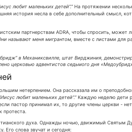
Иисус любит маленьких детей”.”
На протяжении несколь
няшняя история несла в себе дополнительный смысл, к
тистским партнерствам ADRA, чтобы спросить, может л
Они называют меня мигрантом,
вместе с листами для р
убридж” в Механиксвилле, штат Вирджиния, демонстри
авлено церковью адвентистов седьмого дня «Медоубрид
ней
ольшим нетерпением. Она рассказала им о преподобно
“Иисус любит маленьких детей”.”
Каждую неделю дети р
если пастор принимал их, то другие члены церкви - не
к протеста.
тианского духа. Однажды ночью, движимый Святым Духо
. Его слова звучат и сегодня: