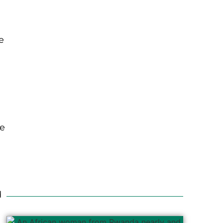
e
ie
d