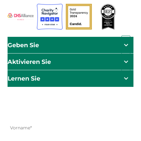
Geben Sie
Aktivieren Sie
Lernen Sie
Die Wirkung beginnt hier
Seien Sie der Erste, der über unsere Hilfsmaßnahmen,
Initiativen und Aktionsmöglichkeiten informiert wird.