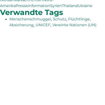
Amerika
Presseinformation
Syrien
Thailand
Ukraine
Verwandte Tags
,
,
,
Menschenschmuggel
Schutz
Flüchtlinge
,
,
Absicherung
UNICEF
Vereinte Nationen (UN)
Das Adventistische Entwicklungs- und Hilfswerk (ADRA)
ist eine weltweit tätige humanitäre Organisation, die der
Menschheit dient, damit alle so leben können, wie Gott
es vorgesehen hat.
ADRA ist zertifiziert oder Mitglied in diesen
Organisationen