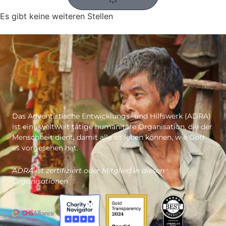
Es gibt keine weiteren Stellen
Das Adventistische Entwicklungs- und Hilfswerk (ADRA)
ist eine weltweit tätige humanitäre Organisation, die der
Menschheit dient, damit alle so leben können, wie Gott
es vorgesehen hat.
ADRA ist zertifiziert oder Mitglied in diesen
Organisationen