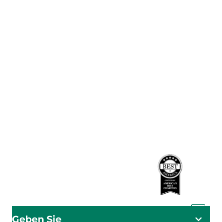
Das Adventistische Entwicklungs- und Hilfswerk (ADRA)
ist eine weltweit tätige humanitäre Organisation, die der
Menschheit dient, damit alle so leben können, wie Gott
es vorgesehen hat.
ADRA ist zertifiziert oder Mitglied in diesen
Organisationen
Geben Sie