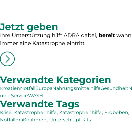
Jetzt geben
Ihre Unterstützung hilft ADRA dabei,
bereit
wann
immer eine Katastrophe eintritt
Verwandte Kategorien
Kroatien
Notfall
Europa
Nahrungsmittelhilfe
Gesundheit
N
und Service
WASH
Verwandte Tags
,
,
,
,
Krise
Katastrophenhilfe
Katastrophenhilfe
Erdbeben
,
Notfallmaßnahmen
Unterschlupf-Kits