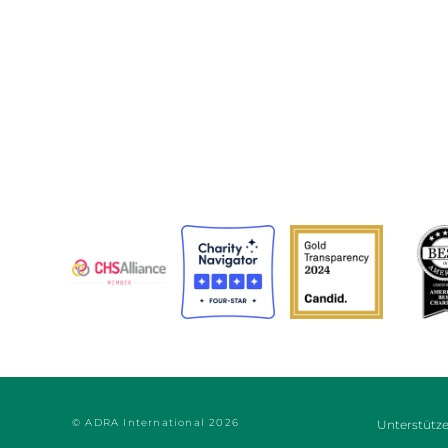
Das Adventistische Entwicklungs- und Hilfswe
(ADRA) ist eine weltweit tätige humanitäre
Organisation, die der Menschheit dient, damit a
so leben können, wie Gott es vorgesehen hat.
ADRA ist zertifiziert oder Mitglied in diesen Organisa
© ADRA International 2026
Unterstütze