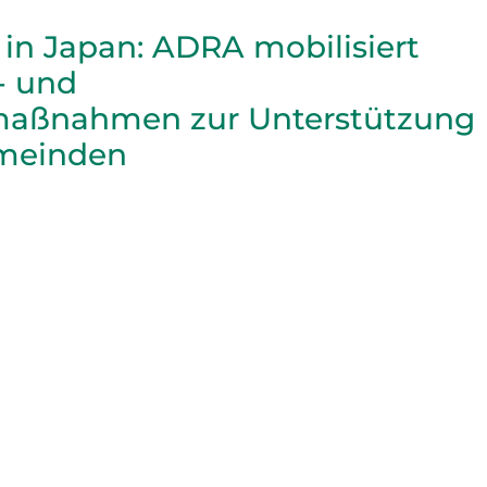
in Japan: ADRA mobilisiert
- und
aßnahmen zur Unterstützung
emeinden
 Wirkung beginnt hier
 Sie der Erste, der über unsere
maßnahmen, Initiativen und