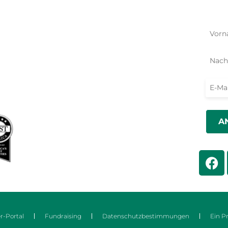
Notfall
Auswirkungen
Aktio
Monatlich geben
Programme
rk
Geschenk-Katalog
Finanzen
FAQs
lle
Aktivieren Sie
Engagieren Sie sich
tionen
Programmpartnerschaft
ADRA-Verbindungen
Gemeinschaftszentrum
r-Portal
Fundraising
Datenschutzbestimmungen
Ein P