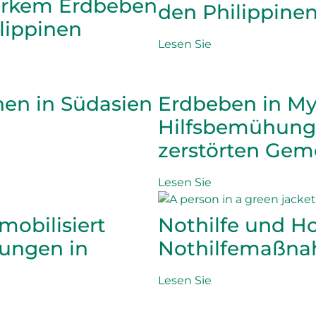
tarkem Erdbeben
den Philippine
ilippinen
Lesen Sie
en in Südasien
Erdbeben in M
Hilfsbemühungen
zerstörten Gem
Lesen Sie
mobilisiert
Nothilfe und H
rungen in
Nothilfemaßna
Lesen Sie