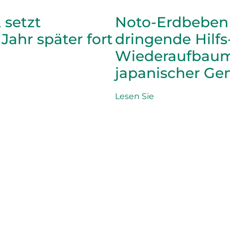
 setzt
Noto-Erdbeben 
hr später fort
dringende Hilfs
Wiederaufbaum
japanischer G
Lesen Sie
Geben Sie
Lernen Sie
Die
Seien
Aktuelle Berufung
Über
Hilfs