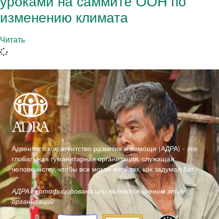
уроками на саммите ООН по
изменению климата
Читать
Адвентистское агентство развития и помощи (АДРА) - это
глобальная гуманитарная организация, служащая
человечеству, чтобы все могли жить так, как задумал Бог.
АДРА сертифицирована или является членом этих
организаций