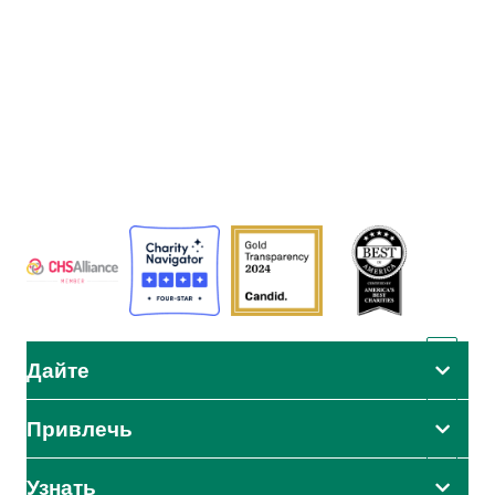
Адвентистское агентство развития и помощи (АДРА) - это
глобальная гуманитарная организация, служащая
человечеству, чтобы все могли жить так, как задумал Бог.
АДРА сертифицирована или является членом этих
организаций
Дайте
Привлечь
Узнать