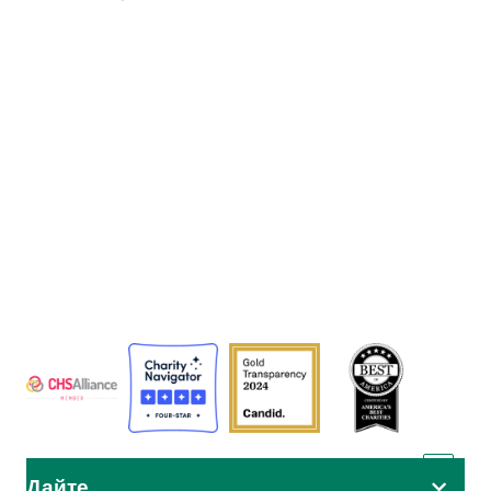
Адвентистское агентство развития и помощи (АДРА) - это
глобальная гуманитарная организация, служащая
человечеству, чтобы все могли жить так, как задумал Бог.
АДРА сертифицирована или является членом этих
организаций
Дайте