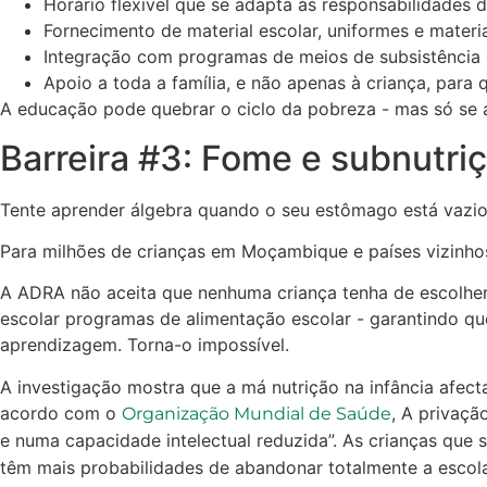
Horário flexível que se adapta às responsabilidades 
Fornecimento de material escolar, uniformes e materi
Integração com programas de meios de subsistência q
Apoio a toda a família, e não apenas à criança, para
A educação pode quebrar o ciclo da pobreza - mas só se a
Barreira #3: Fome e subnutri
Tente aprender álgebra quando o seu estômago está vazio
Para milhões de crianças em Moçambique e países vizinhos,
A ADRA não aceita que nenhuma criança tenha de escolher 
escolar programas de alimentação escolar - garantindo qu
aprendizagem. Torna-o impossível.
A investigação mostra que a má nutrição na infância afec
acordo com o
, A privaçã
Organização Mundial de Saúde
e numa capacidade intelectual reduzida”. As crianças qu
têm mais probabilidades de abandonar totalmente a escola