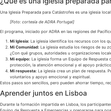
¿Qué es una iglesia preparada pa
Una Iglesia Preparada para Catástrofes es una iglesia loc
[Foto: cortesía de ADRA Portugal]
El programa, iniciado por ADRA en las regiones del Pacífico
Mi Iglesia:
La iglesia identifica los recursos con los q
Mi Comunidad:
La iglesia estudia los riesgos de su 
¿Con qué grupos, autoridades u organizaciones loca
Mi equipo:
La iglesia forma un Equipo de Respuesta de
protección, la atención emocional y el apoyo práctico
Mi respuesta:
La iglesia crea un plan de respuesta. Pu
voluntarios y apoyo emocional y espiritual.
Estos pasos son sencillos, pero pueden ahorrar tiempo, red
Aprender juntos en Lisboa
Durante la formación impartida en Lisboa, los participante
Equipo de Respuesta a Emergencias y prepararse para posi