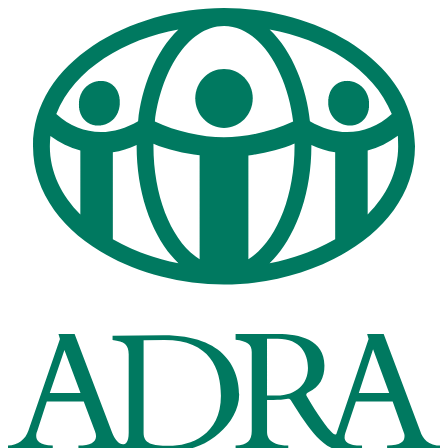
Ir
al
contenido