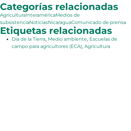
Categorías relacionadas
Agricultura
Interamérica
Medios de
subsistencia
Noticias
Nicaragua
Comunicado de prensa
Etiquetas relacionadas
,
,
Día de la Tierra
Medio ambiente
Escuelas de
,
campo para agricultores (ECA)
Agricultura
La Agencia Adventista de Desarrollo y Recursos
Asistenciales (ADRA) es una organización humanitaria
mundial que sirve a la humanidad para que todos
puedan vivir como Dios manda.