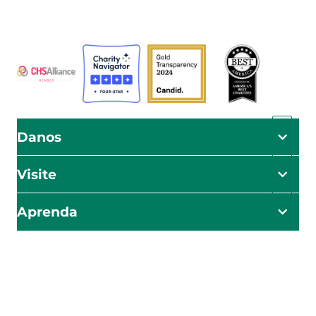
ADRA está certificada o es miembro de estos
organismos
Danos
Visite
Aprenda
El impacto empieza aquí
Sea el primero en conocer nuestros esfuerzos de ayuda,
iniciativas y oportunidades para actuar.