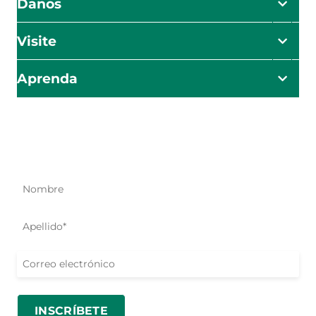
Danos
Visite
Aprenda
El impacto empieza aquí
Sea el primero en conocer nuestros esfuerzos de ayuda,
iniciativas y oportunidades para actuar.