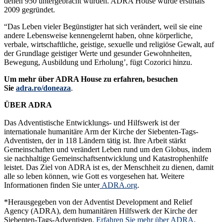
denen 950 untergebracht wurden. ADRA House wurde erstmals
2009 gegründet.
“Das Leben vieler Begünstigter hat sich verändert, weil sie eine
andere Lebensweise kennengelernt haben, ohne körperliche,
verbale, wirtschaftliche, geistige, sexuelle und religiöse Gewalt, auf
der Grundlage geistiger Werte und gesunder Gewohnheiten,
Bewegung, Ausbildung und Erholung’, fügt Cozorici hinzu.
Um mehr über ADRA House zu erfahren, besuchen
Sie
adra.ro/doneaza
.
ÜBER ADRA
Das Adventistische Entwicklungs- und Hilfswerk ist der
internationale humanitäre Arm der Kirche der Siebenten-Tags-
Adventisten, der in 118 Ländern tätig ist. Ihre Arbeit stärkt
Gemeinschaften und verändert Leben rund um den Globus, indem
sie nachhaltige Gemeinschaftsentwicklung und Katastrophenhilfe
leistet. Das Ziel von ADRA ist es, der Menschheit zu dienen, damit
alle so leben können, wie Gott es vorgesehen hat. Weitere
Informationen finden Sie unter
ADRA.org
.
*Herausgegeben von der Adventist Development and Relief
Agency (ADRA), dem humanitären Hilfswerk der Kirche der
Siebenten-Tags-Adventisten.
Erfahren Sie mehr über ADRA
.