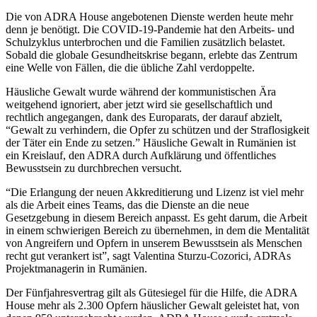
Die von ADRA House angebotenen Dienste werden heute mehr
denn je benötigt. Die COVID-19-Pandemie hat den Arbeits- und
Schulzyklus unterbrochen und die Familien zusätzlich belastet.
Sobald die globale Gesundheitskrise begann, erlebte das Zentrum
eine Welle von Fällen, die die übliche Zahl verdoppelte.
Häusliche Gewalt wurde während der kommunistischen Ära
weitgehend ignoriert, aber jetzt wird sie gesellschaftlich und
rechtlich angegangen, dank des Europarats, der darauf abzielt,
“Gewalt zu verhindern, die Opfer zu schützen und der Straflosigkeit
der Täter ein Ende zu setzen.” Häusliche Gewalt in Rumänien ist
ein Kreislauf, den ADRA durch Aufklärung und öffentliches
Bewusstsein zu durchbrechen versucht.
“Die Erlangung der neuen Akkreditierung und Lizenz ist viel mehr
als die Arbeit eines Teams, das die Dienste an die neue
Gesetzgebung in diesem Bereich anpasst. Es geht darum, die Arbeit
in einem schwierigen Bereich zu übernehmen, in dem die Mentalität
von Angreifern und Opfern in unserem Bewusstsein als Menschen
recht gut verankert ist”, sagt Valentina Sturzu-Cozorici, ADRAs
Projektmanagerin in Rumänien.
Der Fünfjahresvertrag gilt als Gütesiegel für die Hilfe, die ADRA
House mehr als 2.300 Opfern häuslicher Gewalt geleistet hat, von