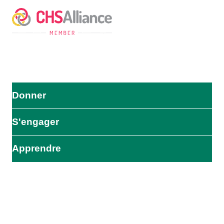
Donner
S'engager
Apprendre
L'impact commence ici
Soyez le premier à être informé de nos efforts d'aide, de nos
initiatives et de nos possibilités d'action.