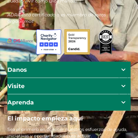
puedan vivir como Dios manda.
ADRA está certificada o es miembro de estos
organismos
Danos
Visite
Aprenda
El impacto empieza aquí
Sea el primero en conocer nuestros esfuerzos de ayuda,
iniciativas y oportunidades para actuar.