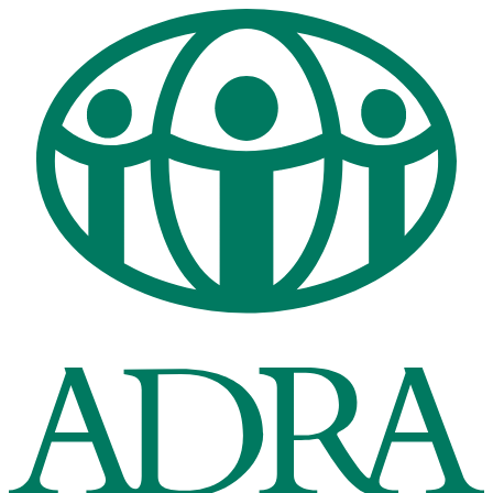
Ir
al
contenido