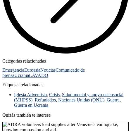
Categorías relacionadas
Emergencia
Euroasia
Noticias
Comunicado de
prensa
Ucrania
LAVADO
Etiquetas relacionadas
Iglesia Adventista
,
Crisis
,
Salud mental y apoyo psicosocial
(MHPSS)
,
Refugiados
,
Naciones Unidas (ONU)
,
Guerra
,
Guerra en Ucrania
Quizás también te interese