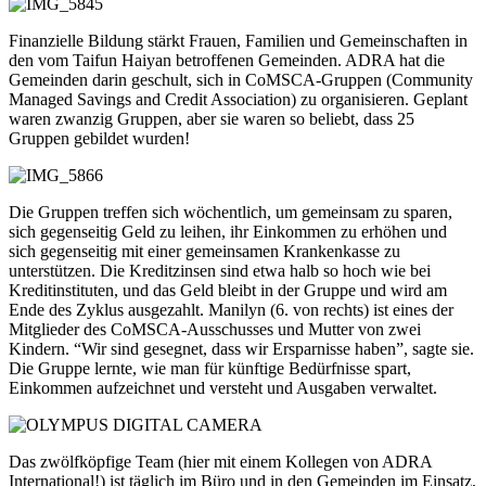
Finanzielle Bildung stärkt Frauen, Familien und Gemeinschaften in
den vom Taifun Haiyan betroffenen Gemeinden. ADRA hat die
Gemeinden darin geschult, sich in CoMSCA-Gruppen (Community
Managed Savings and Credit Association) zu organisieren. Geplant
waren zwanzig Gruppen, aber sie waren so beliebt, dass 25
Gruppen gebildet wurden!
Die Gruppen treffen sich wöchentlich, um gemeinsam zu sparen,
sich gegenseitig Geld zu leihen, ihr Einkommen zu erhöhen und
sich gegenseitig mit einer gemeinsamen Krankenkasse zu
unterstützen. Die Kreditzinsen sind etwa halb so hoch wie bei
Kreditinstituten, und das Geld bleibt in der Gruppe und wird am
Ende des Zyklus ausgezahlt. Manilyn (6. von rechts) ist eines der
Mitglieder des CoMSCA-Ausschusses und Mutter von zwei
Kindern. “Wir sind gesegnet, dass wir Ersparnisse haben”, sagte sie.
Die Gruppe lernte, wie man für künftige Bedürfnisse spart,
Einkommen aufzeichnet und versteht und Ausgaben verwaltet.
Das zwölfköpfige Team (hier mit einem Kollegen von ADRA
International!) ist täglich im Büro und in den Gemeinden im Einsatz,