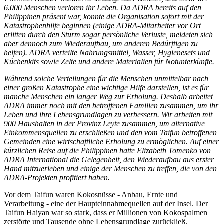
6.000 Menschen verloren ihr Leben. Da ADRA bereits auf den
Philippinen präsent war, konnte die Organisation sofort mit der
Katastrophenhilfe beginnen (einige ADRA-Mitarbeiter vor Ort
erlitten durch den Sturm sogar persönliche Verluste, meldeten sich
aber dennoch zum Wiederaufbau, um anderen Bedürftigen zu
helfen). ADRA verteilte Nahrungsmittel, Wasser, Hygienesets und
Küchenkits sowie Zelte und andere Materialien für Notunterkünfte.
Während solche Verteilungen für die Menschen unmittelbar nach
einer großen Katastrophe eine wichtige Hilfe darstellen, ist es für
manche Menschen ein langer Weg zur Erholung. Deshalb arbeitet
ADRA immer noch mit den betroffenen Familien zusammen, um ihr
Leben und ihre Lebensgrundlagen zu verbessern. Wir arbeiten mit
900 Haushalten in der Provinz Leyte zusammen, um alternative
Einkommensquellen zu erschließen und den vom Taifun betroffenen
Gemeinden eine wirtschaftliche Erholung zu ermöglichen. Auf einer
kürzlichen Reise auf die Philippinen hatte Elizabeth Tomenko von
ADRA International die Gelegenheit, den Wiederaufbau aus erster
Hand mitzuerleben und einige der Menschen zu treffen, die von den
ADRA-Projekten profitiert haben.
Vor dem Taifun waren Kokosnüsse - Anbau, Ernte und
Verarbeitung - eine der Haupteinnahmequellen auf der Insel. Der
Taifun Haiyan war so stark, dass er Millionen von Kokospalmen
zerstörte und Tausende ohne Lebensgrundlage zurückließ.