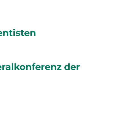
entisten
eralkonferenz der