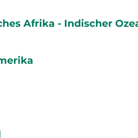
ches Afrika - Indischer Oze
amerika
l