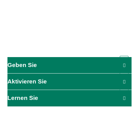
Geben Sie
Aktivieren Sie
Lernen Sie
Die Wirkung beginnt hier
Seien Sie der Erste, der über unsere Hilfsmaßnahmen,
Initiativen und Aktionsmöglichkeiten informiert wird.