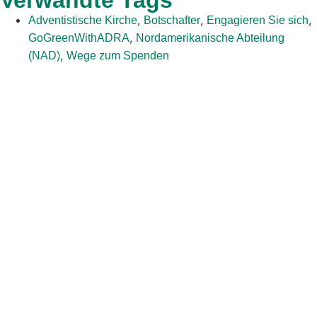
,
,
,
Adventistische Kirche
Botschafter
Engagieren Sie sich
,
GoGreenWithADRA
Nordamerikanische Abteilung
,
(NAD)
Wege zum Spenden
Das Adventistische Entwicklungs- und Hilfswerk (ADRA) ist eine
weltweit tätige humanitäre Organisation, die der Menschheit
dient, damit alle so leben können, wie Gott es vorgesehen hat.
ADRA ist zertifiziert oder Mitglied in diesen
Organisationen