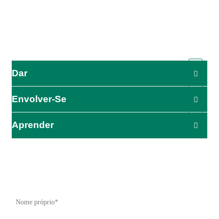
Deus deseja.
A ADRA é certificada ou membro destes organismos
Dar
Envolver-Se
Aprender
O impacto começa aqui
Seja o primeiro a saber sobre os nossos esforços de ajuda,
iniciativas e oportunidades de ação.