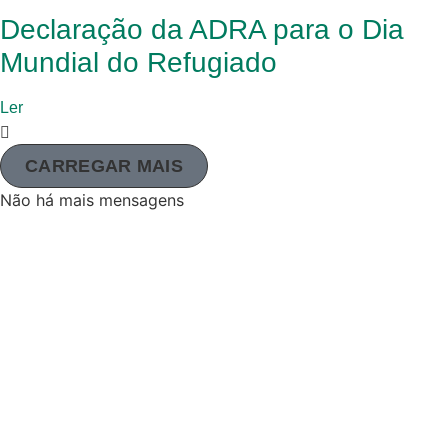
Declaração da ADRA para o Dia
Mundial do Refugiado
Ler
CARREGAR MAIS
Não há mais mensagens
A Agência Adventista de Desenvolvimento e Recursos
Assistenciais (ADRA) é uma organização humanitária global
que serve a humanidade para que todos possam viver como