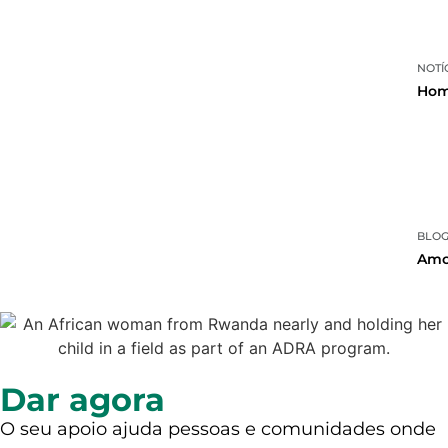
NOTÍ
Hom
BLO
Amor
Dar agora
O seu apoio ajuda pessoas e comunidades onde