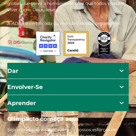
global que serve a humanidade para que todos possam
viver como Deus deseja.
A ADRA é certificada ou membro destes organismos
Dar
Envolver-Se
Aprender
O impacto começa aqui
Seja o primeiro a saber sobre os nossos esforços de
ajuda, iniciativas e oportunidades de ação.