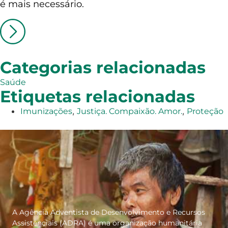
é mais necessário.
Categorias relacionadas
Saúde
Etiquetas relacionadas
,
,
Imunizações
Justiça. Compaixão. Amor.
Proteção
A Agência Adventista de Desenvolvimento e Recursos
Assistenciais (ADRA) é uma organização humanitária