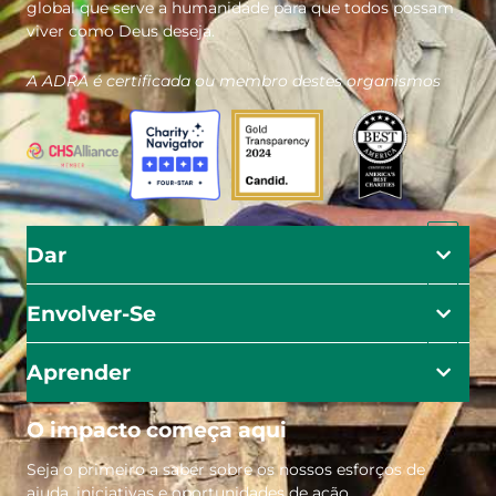
global que serve a humanidade para que todos possam
viver como Deus deseja.
A ADRA é certificada ou membro destes organismos
Dar
Envolver-Se
Aprender
O impacto começa aqui
Seja o primeiro a saber sobre os nossos esforços de
ajuda, iniciativas e oportunidades de ação.