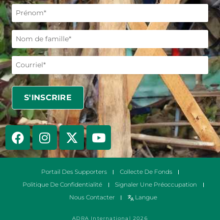
Portail Des Supporters
Collecte De Fonds
Politique De Confidentialité
Signaler Une Préoccupation
Nous Contacter
Langue
ADRA International 2026