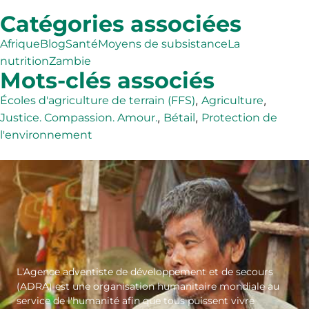
Catégories associées
Afrique
Blog
Santé
Moyens de subsistance
La
nutrition
Zambie
Mots-clés associés
,
,
Écoles d'agriculture de terrain (FFS)
Agriculture
,
,
Justice. Compassion. Amour.
Bétail
Protection de
l'environnement
L'Agence adventiste de développement et de secours
(ADRA) est une organisation humanitaire mondiale au
service de l'humanité afin que tous puissent vivre