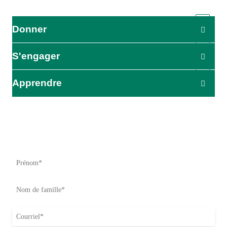
Donner
S'engager
Apprendre
L'impact commence ici
Soyez le premier à être informé de nos efforts d'aide, de nos
initiatives et de nos possibilités d'action.