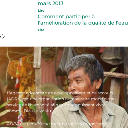
mars 2013
Lire
Comment participer à
l'amélioration de la qualité de l'eau
Lire
L'Agence adventiste de développement et de secours
(ADRA) est une organisation humanitaire mondiale au
service de l'humanité afin que tous puissent vivre
comme Dieu l'a voulu.
ADRA est certifiée ou membre de ces organismes