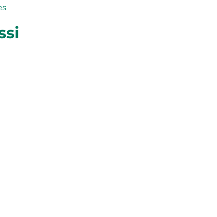
es
ssi
LA FOI EN ACTION
Lorsque nous respectons
la dignité de chacun, nous