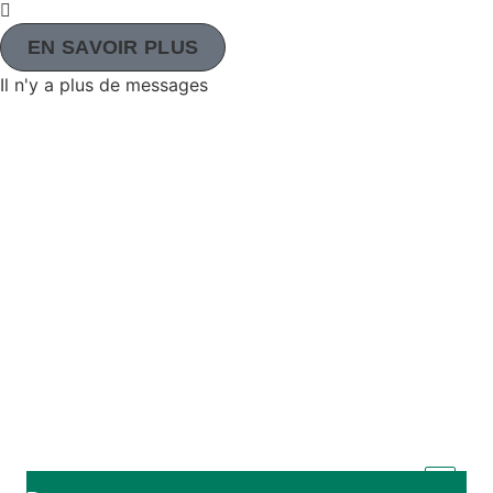
EN SAVOIR PLUS
Il n'y a plus de messages
L'Agence adventiste de développement et de secours (ADRA)
est une organisation humanitaire mondiale au service de
l'humanité afin que tous puissent vivre comme Dieu l'a voulu.
ADRA est certifiée ou membre de ces organismes