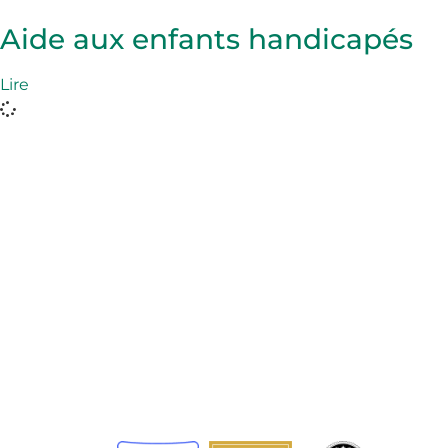
Aide aux enfants handicapés
Lire
L'Agence adventiste de développement et de secours
(ADRA) est une organisation humanitaire mondiale au
service de l'humanité afin que tous puissent vivre
comme Dieu l'a voulu.
ADRA est certifiée ou membre de ces organismes