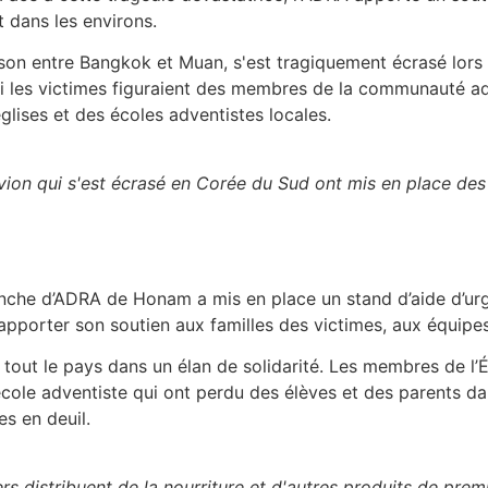
 dans les environs.
iaison entre Bangkok et Muan, s'est tragiquement écrasé lor
armi les victimes figuraient des membres de la communauté a
lises et des écoles adventistes locales.
avion qui s'est écrasé en Corée du Sud ont mis en place des
anche d’ADRA de Honam a mis en place un stand d’aide d’urg
t d’apporter son soutien aux familles des victimes, aux équip
ut le pays dans un élan de solidarité. Les membres de l’Ég
école adventiste qui ont perdu des élèves et des parents dan
es en deuil.
 distribuent de la nourriture et d'autres produits de premi