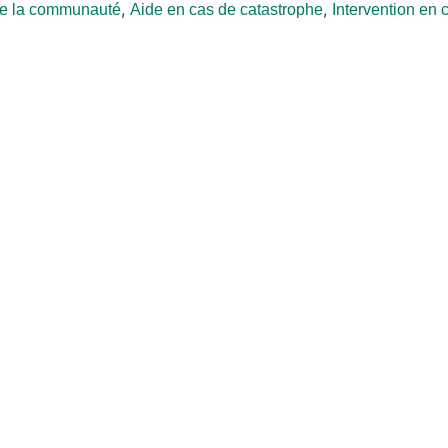
,
,
 de la communauté
Aide en cas de catastrophe
Intervention en 
ACTUALITÉS
ADRA évalue les besoins
après le violent séisme qui a