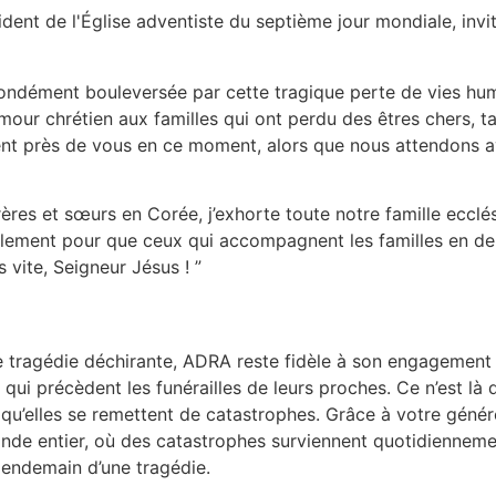
ident de l'Église adventiste du septième jour mondiale, inv
ondément bouleversée par cette tragique perte de vies huma
our chrétien aux familles qui ont perdu des êtres chers, t
ent près de vous en ce moment, alors que nous attendons ave
ères et sœurs en Corée, j’exhorte toute notre famille ecclé
également pour que ceux qui accompagnent les familles en d
 vite, Seigneur Jésus ! ”
tragédie déchirante, ADRA reste fidèle à son engagement de
es qui précèdent les funérailles de leurs proches. Ce n’est là
’elles se remettent de catastrophes. Grâce à votre génér
nde entier, où des catastrophes surviennent quotidiennemen
 lendemain d’une tragédie.