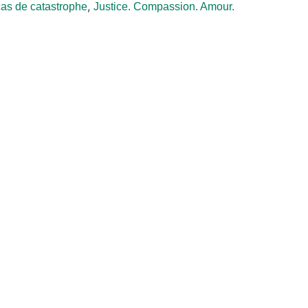
,
cas de catastrophe
Justice. Compassion. Amour.
COMMUNIQUÉ DE PRESSE
ADRA lance la
campagne
mondiale de
sensibilisation “ La
justice commence
dès l'enfance ”