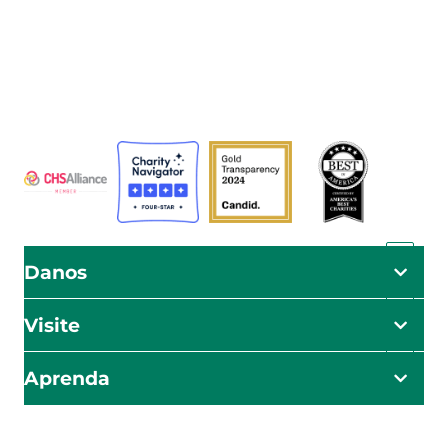
Asistenciales (ADRA) es una organización humanitaria
mundial que sirve a la humanidad para que todos
puedan vivir como Dios manda.
ADRA está certificada o es miembro de estos
organismos
Danos
Visite
Aprenda
El impacto empieza aquí