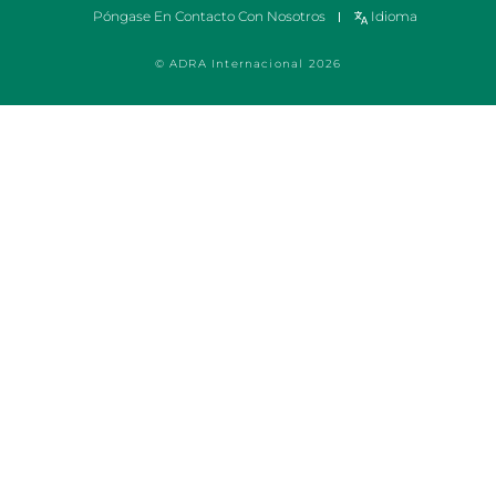
Póngase En Contacto Con Nosotros
Idioma
© ADRA Internacional 2026