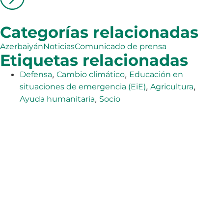
Categorías relacionadas
Azerbaiyán
Noticias
Comunicado de prensa
Etiquetas relacionadas
,
,
Defensa
Cambio climático
Educación en
,
,
situaciones de emergencia (EiE)
Agricultura
,
Ayuda humanitaria
Socio
La Agencia Adventista de Desarrollo y Recursos
Asistenciales (ADRA) es una organización humanitaria
mundial que sirve a la humanidad para que todos