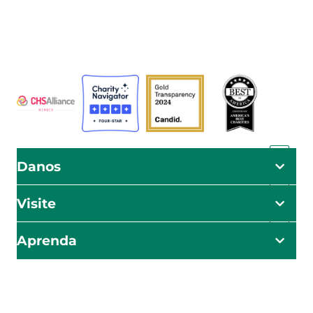
puedan vivir como Dios manda.
ADRA está certificada o es miembro de estos
organismos
Danos
Visite
Aprenda
El impacto empieza aquí
Sea el primero en conocer nuestros esfuerzos de ayuda,