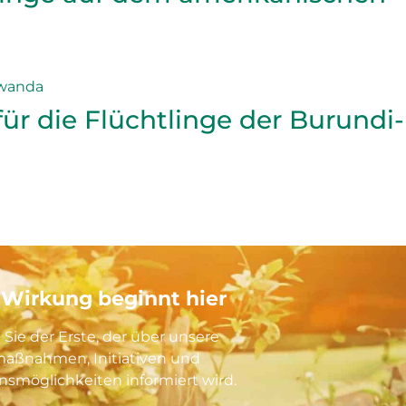
ür die Flüchtlinge der Burundi-
 Wirkung beginnt hier
 Sie der Erste, der über unsere
maßnahmen, Initiativen und
nsmöglichkeiten informiert wird.