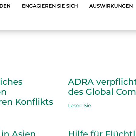
NDEN
ENGAGIEREN SIE SICH
AUSWIRKUNGEN
iches
ADRA verpflicht
on
des Global Com
en Konflikts
Lesen Sie
 in Asien
Hilfe für Flüch