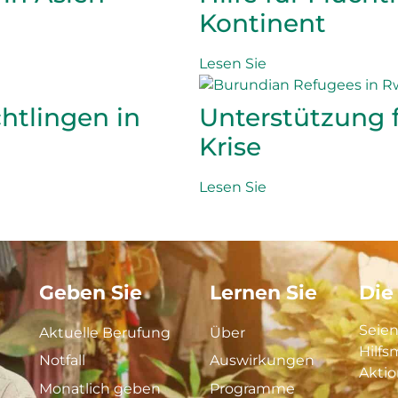
Kontinent
Lesen Sie
htlingen in
Unterstützung f
Krise
Lesen Sie
Geben Sie
Lernen Sie
Die
Seien
Aktuelle Berufung
Über
Hilfs
Notfall
Auswirkungen
Aktio
Monatlich geben
Programme