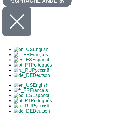
SPRACHE ÄNDERN
English
Français
Español
Português
Русский
Deutsch
English
Français
Español
Português
Русский
Deutsch