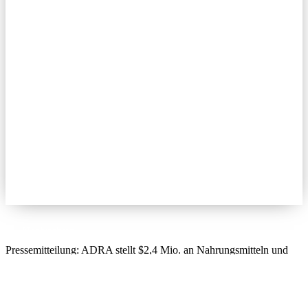
Nachrichten
Pressemitteilung: ADRA stellt $2,4 Mio. an Nahrungsmitteln und
medizinischen Hilfsgütern zur Verfügung, um die ACS COVID-19-
Reaktion in den USA auszuweiten.