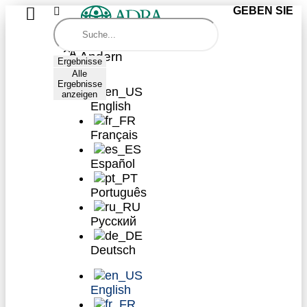
GEBEN SIE
Sprache
Ändern
Ergebnisse
Alle
Ergebnisse
anzeigen
English
Ergebnisse
Français
Alle
Ergebnisse
Español
anzeigen
Português
WEGE
ZUM
Русский
SPENDEN
Deutsch
ENGAGIEREN
SIE
English
SICH