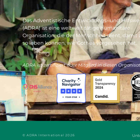
Das Adventistische Entwicklungs- und Hilfswe
(ADRA) ist eine weltweit tätige humanitäre
Organisation, die der Menschheit dient, damit a
so leben können, wie Gott es vorgesehen hat.
ADRA ist zertifiziert oder Mitglied in diesen Organisa
© ADRA International 2026
Unte