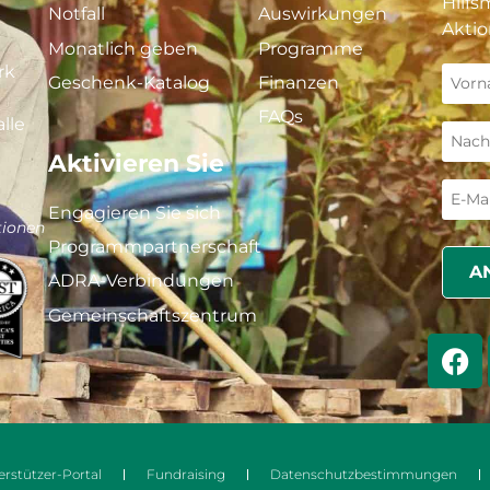
Hilfs
Notfall
Auswirkungen
Aktio
Monatlich geben
Programme
rk
Geschenk-Katalog
Finanzen
FAQs
lle
Aktivieren Sie
Engagieren Sie sich
tionen
Programmpartnerschaft
ADRA-Verbindungen
Gemeinschaftszentrum
rstützer-Portal
Fundraising
Datenschutzbestimmungen