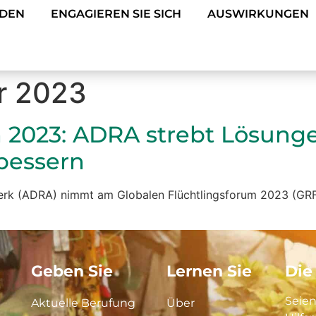
NDEN
ENGAGIEREN SIE SICH
AUSWIRKUNGEN
r 2023
 2023: ADRA strebt Lösunge
bessern
erk (ADRA) nimmt am Globalen Flüchtlingsforum 2023 (GRF) 
Geben Sie
Lernen Sie
Die
Seien
Aktuelle Berufung
Über