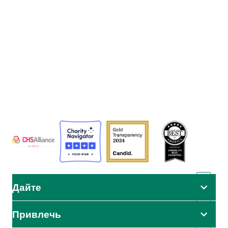
Адвентистское агентство развития и помощи (АДРА) - это
глобальная гуманитарная организация, служащая
человечеству, чтобы все могли жить так, как задумал Бог.
АДРА сертифицирована или является членом этих
организаций
Дайте
Привлечь