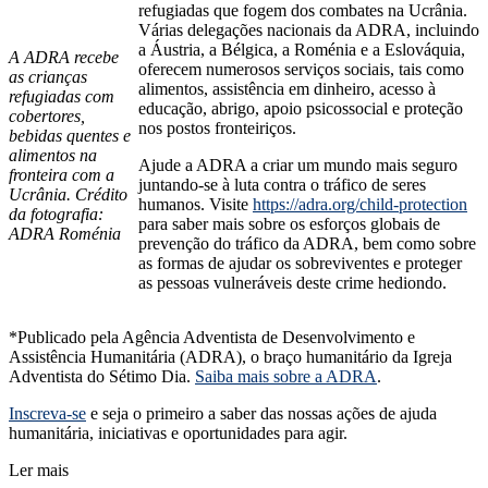
refugiadas que fogem dos combates na Ucrânia.
Várias delegações nacionais da ADRA, incluindo
a Áustria, a Bélgica, a Roménia e a Eslováquia,
A ADRA recebe
oferecem numerosos serviços sociais, tais como
as crianças
alimentos, assistência em dinheiro, acesso à
refugiadas com
educação, abrigo, apoio psicossocial e proteção
cobertores,
nos postos fronteiriços.
bebidas quentes e
alimentos na
Ajude a ADRA a criar um mundo mais seguro
fronteira com a
juntando-se à luta contra o tráfico de seres
Ucrânia. Crédito
humanos. Visite
https://adra.org/child-protection
da fotografia:
para saber mais sobre os esforços globais de
ADRA Roménia
prevenção do tráfico da ADRA, bem como sobre
as formas de ajudar os sobreviventes e proteger
as pessoas vulneráveis deste crime hediondo.
*Publicado pela Agência Adventista de Desenvolvimento e
Assistência Humanitária (ADRA), o braço humanitário da Igreja
Adventista do Sétimo Dia.
Saiba mais sobre a ADRA
.
Inscreva-se
e seja o primeiro a saber das nossas ações de ajuda
humanitária, iniciativas e oportunidades para agir.
Ler mais