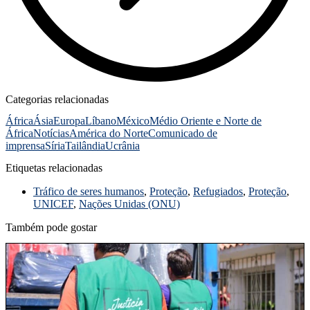
Categorias relacionadas
África
Ásia
Europa
Líbano
México
Médio Oriente e Norte de
África
Notícias
América do Norte
Comunicado de
imprensa
Síria
Tailândia
Ucrânia
Etiquetas relacionadas
Tráfico de seres humanos
,
Proteção
,
Refugiados
,
Proteção
,
UNICEF
,
Nações Unidas (ONU)
Também pode gostar